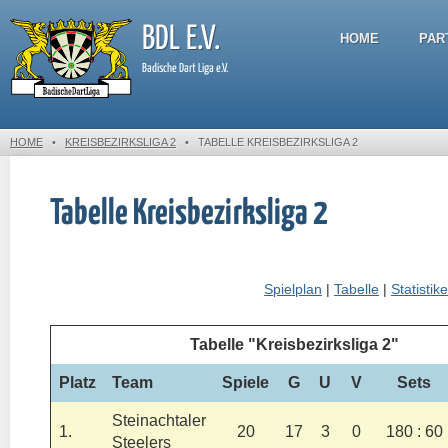
BDL E.V.
HOME
PAR
Badische Dart Liga e.V.
HOME
•
KREISBEZIRKSLIGA 2
•
TABELLE KREISBEZIRKSLIGA 2
Tabelle Kreisbezirksliga 2
Spielplan
|
Tabelle
|
Statistik