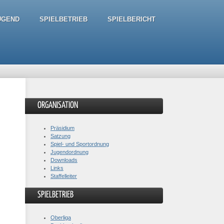
UGEND
SPIELBETRIEB
SPIELBERICHT
ORGANISATION
Präsidium
Satzung
Spiel- und Sportordnung
Jugendordnung
Downloads
Links
Staffelleiter
SPIELBETRIEB
Oberliga