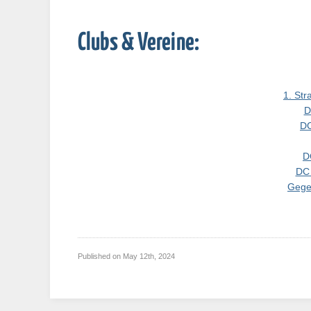
Clubs & Vereine:
1. Str
D
DC
D
DC 
Gege
Published on
May 12th, 2024