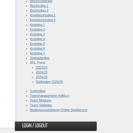
Bezirksoberliga
Bezirksliga 1
Bezirksliga 2
Kreisbezirksliga 1
Kreisbezirksliga 2
Kreisliga 1
Kreisliga 2
Kreisliga 3
Kreisliga 4
Kreisliga 5
Kreisliga 6
Kreisliga 7
Südbadenliga
BDL Pokal
2023/24
2024/25
2025/26
Südbaden 2025/26
Jugendliga
Teammanagement (bdl0xx)
Team Meldung
Team-Spielplan
Bedienungsanleitung Online Spielbericht
LOGIN / LOGOUT