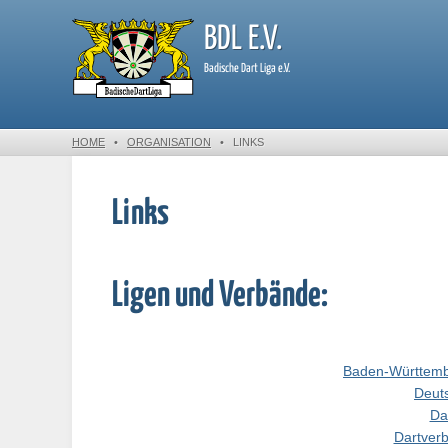
BDL E.V.
Badische Dart Liga e.V.
HOME
•
ORGANISATION
•
LINKS
Links
Ligen und Verbände:
Baden-Württemb
Deut
Da
Dartver