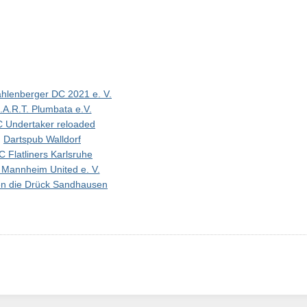
ahlenberger DC 2021 e. V.
.A.R.T. Plumbata e.V.
 Undertaker reloaded
Dartspub Walldorf
C Flatliners Karlsruhe
Mannheim United e. V.
n die Drück Sandhausen