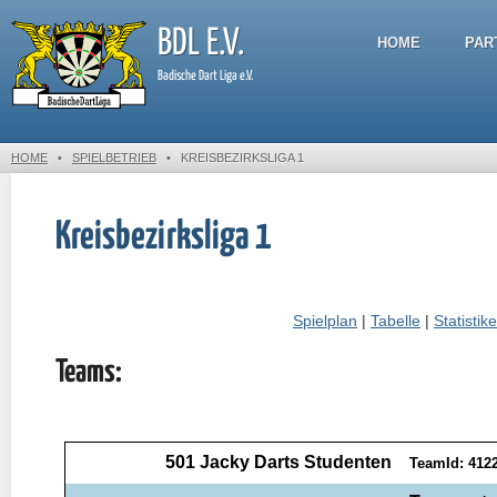
BDL E.V.
HOME
PAR
Badische Dart Liga e.V.
HOME
•
SPIELBETRIEB
•
KREISBEZIRKSLIGA 1
Kreisbezirksliga 1
Spielplan
|
Tabelle
|
Statistik
Teams: