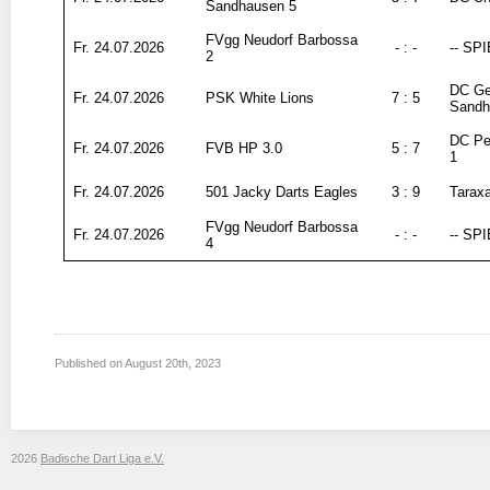
Published on
August 20th, 2023
2026
Badische Dart Liga e.V.