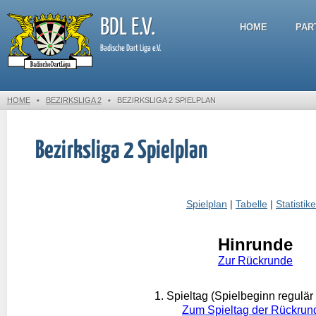
BDL E.V.
HOME
PAR
Badische Dart Liga e.V.
HOME
•
BEZIRKSLIGA 2
•
BEZIRKSLIGA 2 SPIELPLAN
Bezirksliga 2 Spielplan
Spielplan
|
Tabelle
|
Statistik