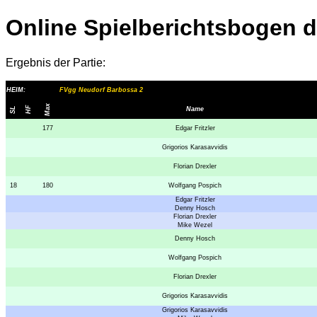
Online Spielberichtsbogen 
Ergebnis der Partie:
HEIM:
FVgg Neudorf Barbossa 2
Max
HF
SL
Name
177
Edgar Fritzler
Grigorios Karasavvidis
Florian Drexler
18
180
Wolfgang Pospich
Edgar Fritzler
Denny Hosch
Florian Drexler
Mike Wezel
Denny Hosch
Wolfgang Pospich
Florian Drexler
Grigorios Karasavvidis
Grigorios Karasavvidis