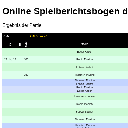
Online Spielberichtsbogen 
Ergebnis der Partie:
HEIM:
TSV Etzenrot
Max
HF
SL
Name
Edgar Käser
13, 14, 18
180
Robin Masino
Fabian Bochat
180
Thorsten Masino
Thorsten Masino
Fabian Bochat
Robin Masino
Edgar Käser
Francisco Lobato
Robin Masino
Fabian Bochat
Thorsten Masino
Thorsten Masino