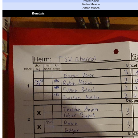
Kevin Faber
Robin Masino
Andre Münch
Ergebnis: