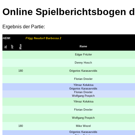
Online Spielberichtsbogen 
Ergebnis der Partie:
HEIM:
FVgg Neudorf Barbossa 2
Max
HF
SL
Name
Edgar Fritzler
Denny Hosch
180
Grigorios Karasavvidis
Florian Drexler
Yilmaz Kolukisa
Grigorios Karasavvidis
Florian Drexler
Wolfgang Pospich
Yilmaz Kolukisa
Florian Drexler
Wolfgang Pospich
180
Mike Wezel
Grigorios Karasavvidis