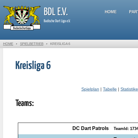
BDL E.V.
HOME
PAR
Badische Dart Liga e.V.
HOME
•
SPIELBETRIEB
•
KREISLIGA 6
Kreisliga 6
Spielplan
|
Tabelle
|
Statistik
Teams: